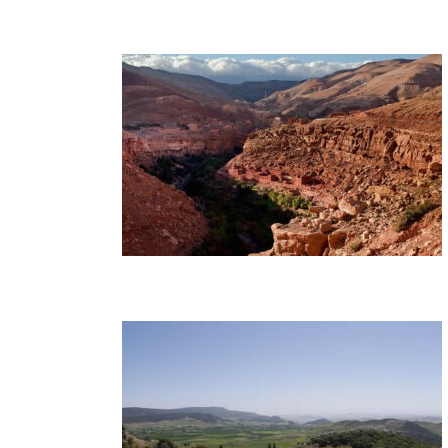
Erobern Sie den majestätischen
Djebel Siroua: Ein 6-tägiges
Trekking-Abenteuer
Erleben Sie die majestätische
Schönheit des Ait Bougmez-Tals
bei einem 6-tägigen Trekking-