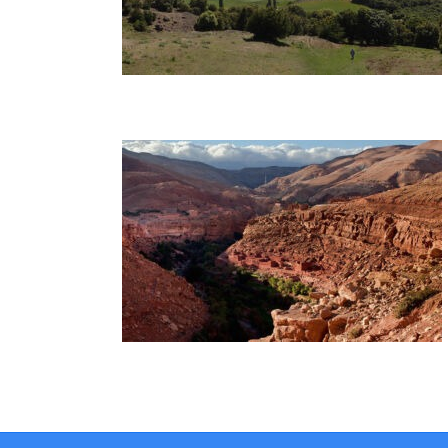
Abenteuer
Entdecken Sie die Schönheit des
Rosentals: Ein 7-tägiges
Trekking-Abenteuer