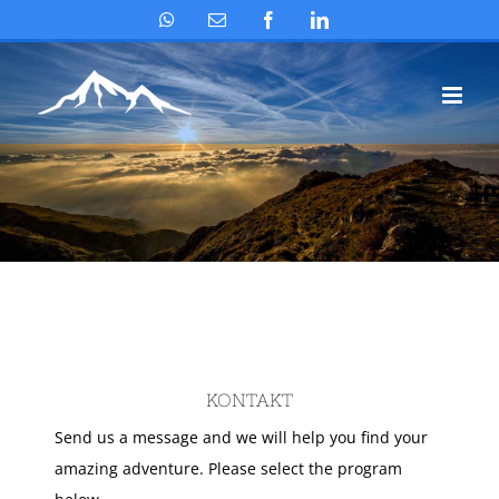
Skip
WhatsApp
Email
Facebook
LinkedIn
to
content
KONTAKT
Send us a message and we will help you find your
amazing adventure. Please select the program