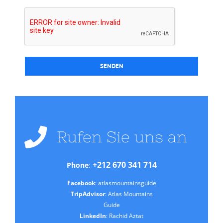
Rufen Sie uns an
+212 670 341 714
Phone
:
Facebook
: atlasmountainsguide
TripAdvisor
: Atlas Mountains
Guide
LinkedIn
: Rachid Aztat